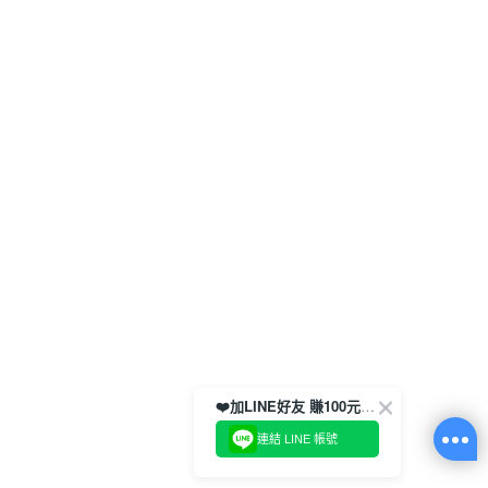
❤️加LINE好友 賺100元券！
連結 LINE 帳號