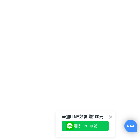
❤️加LINE好友 賺100元券！
連結 LINE 帳號