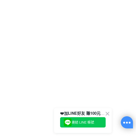
❤️加LINE好友 賺100元券！
連結 LINE 帳號