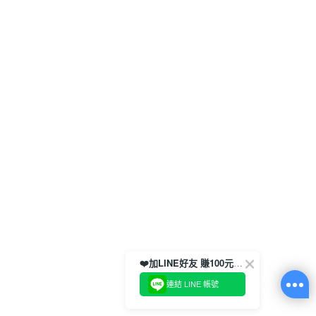
❤️加LINE好友 賺100元券！
連結 LINE 帳號