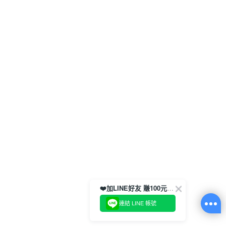
❤️加LINE好友 賺100元券！
連結 LINE 帳號