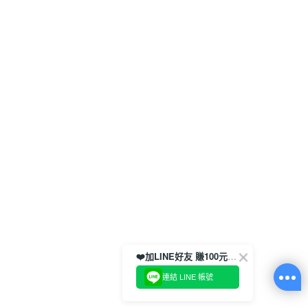
❤️加LINE好友 賺100元券！
連結 LINE 帳號