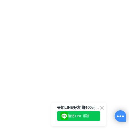
❤️加LINE好友 賺100元券！
連結 LINE 帳號