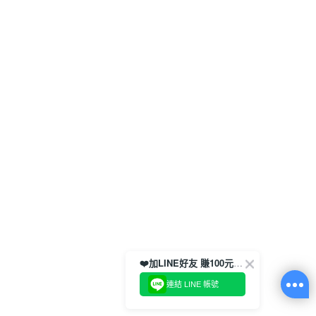
❤️加LINE好友 賺100元券！
連結 LINE 帳號