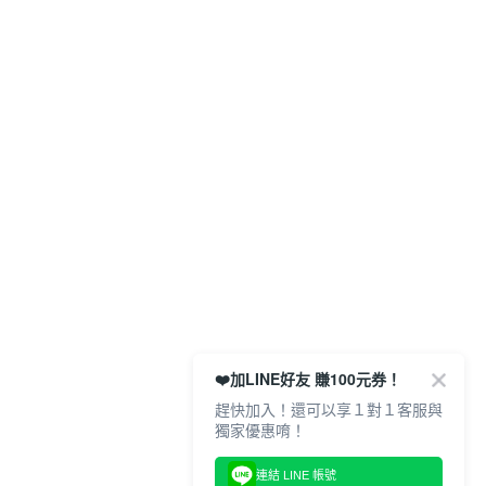
❤️加LINE好友 賺100元券！
趕快加入！還可以享１對１客服與
獨家優惠唷！
連結 LINE 帳號