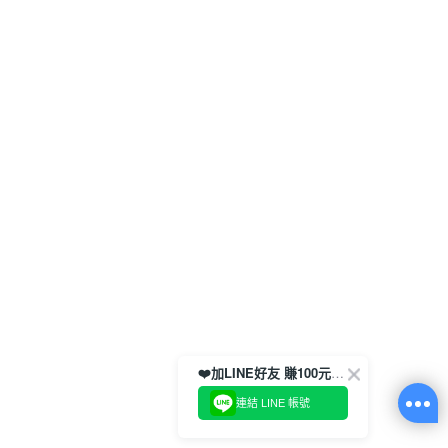
❤️加LINE好友 賺100元券！
連結 LINE 帳號