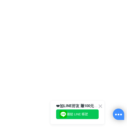
❤️加LINE好友 賺100元券！
連結 LINE 帳號