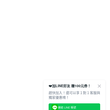
❤️加LINE好友 賺100元券！
趕快加入！還可以享１對１客服與
獨家優惠唷！
連結 LINE 帳號