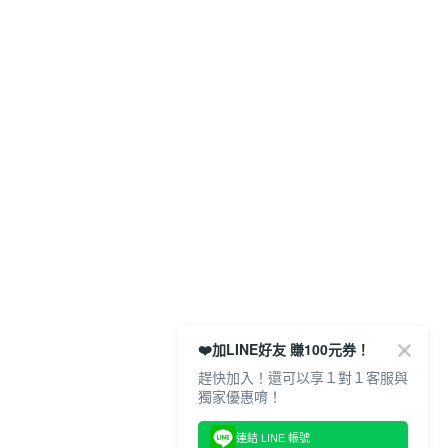
❤️加LINE好友 賺100元券！
趕快加入！還可以享１對１客服與
獨家優惠唷！
連結 LINE 帳號