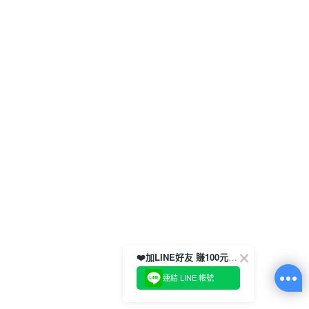
❤️加LINE好友 賺100元券！
連結 LINE 帳號