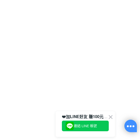
❤️加LINE好友 賺100元券！
連結 LINE 帳號