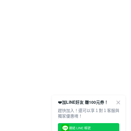
❤️加LINE好友 賺100元券！
趕快加入！還可以享１對１客服與
獨家優惠唷！
連結 LINE 帳號