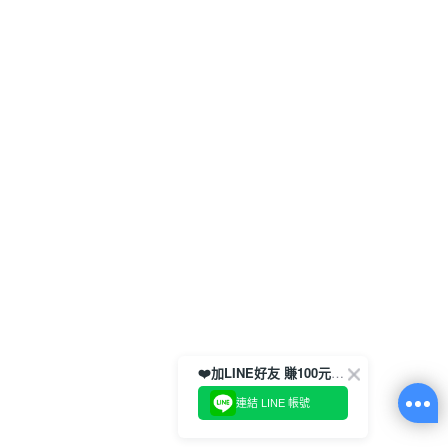
❤️加LINE好友 賺100元券！
連結 LINE 帳號