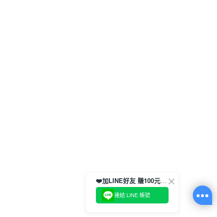
❤️加LINE好友 賺100元券！
連結 LINE 帳號