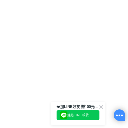
❤️加LINE好友 賺100元券！
連結 LINE 帳號