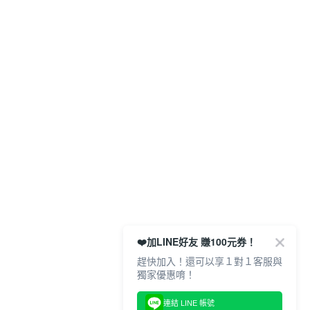
❤️加LINE好友 賺100元券！
趕快加入！還可以享１對１客服與
獨家優惠唷！
連結 LINE 帳號