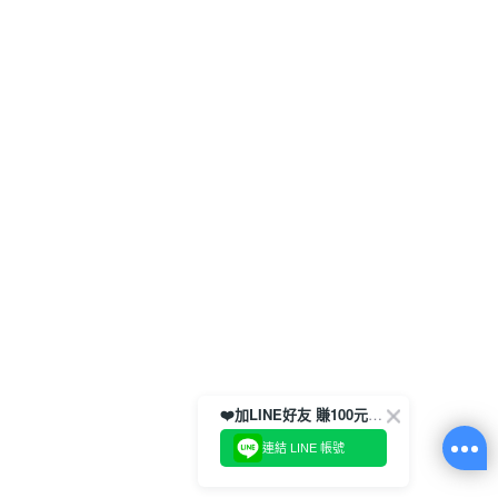
❤️加LINE好友 賺100元券！
連結 LINE 帳號