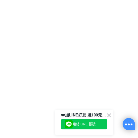
❤️加LINE好友 賺100元券！
連結 LINE 帳號