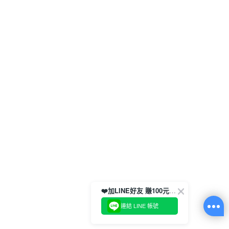
❤️加LINE好友 賺100元券！
連結 LINE 帳號