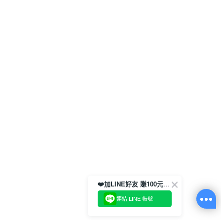
❤️加LINE好友 賺100元券！
連結 LINE 帳號