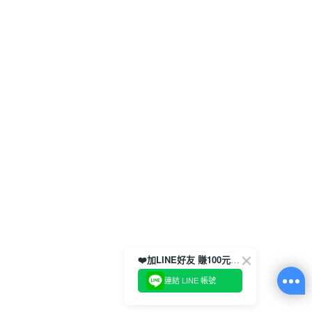
❤️加LINE好友 賺100元券！
連結 LINE 帳號