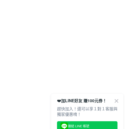
❤️加LINE好友 賺100元券！
趕快加入！還可以享１對１客服與
獨家優惠唷！
連結 LINE 帳號