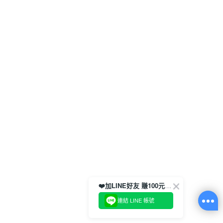
❤️加LINE好友 賺100元券！
連結 LINE 帳號