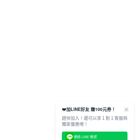
❤️加LINE好友 賺100元券！
趕快加入！還可以享１對１客服與
獨家優惠唷！
連結 LINE 帳號