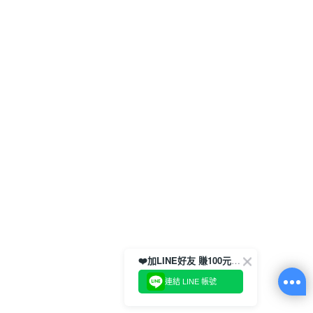
❤️加LINE好友 賺100元券！
連結 LINE 帳號