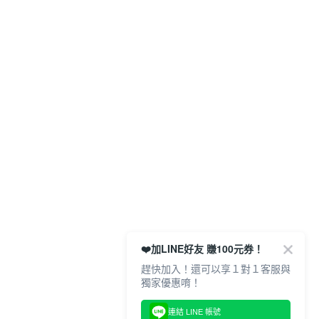
❤️加LINE好友 賺100元券！
趕快加入！還可以享１對１客服與
獨家優惠唷！
連結 LINE 帳號