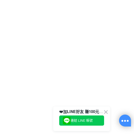
❤️加LINE好友 賺100元券！
連結 LINE 帳號