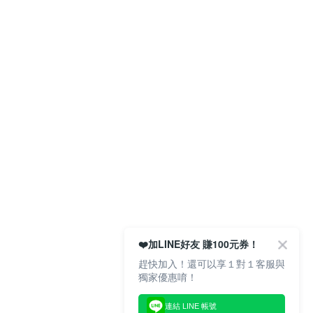
❤️加LINE好友 賺100元券！
趕快加入！還可以享１對１客服與
獨家優惠唷！
連結 LINE 帳號