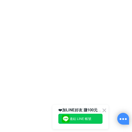
❤️加LINE好友 賺100元券！
連結 LINE 帳號