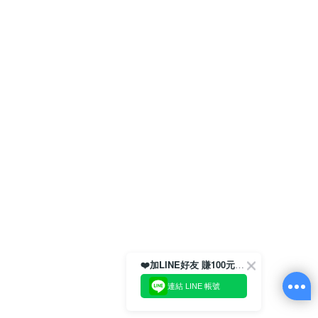
❤️加LINE好友 賺100元券！
連結 LINE 帳號