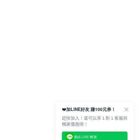
❤️加LINE好友 賺100元券！
趕快加入！還可以享１對１客服與
獨家優惠唷！
連結 LINE 帳號