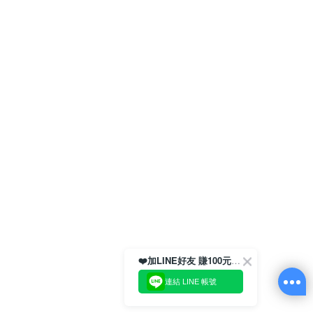
❤️加LINE好友 賺100元券！
連結 LINE 帳號