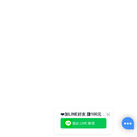
❤️加LINE好友 賺100元券！
連結 LINE 帳號