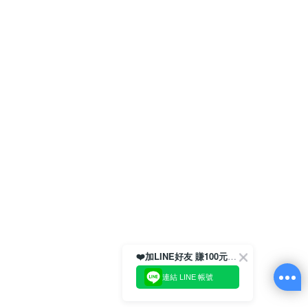
❤️加LINE好友 賺100元券！
連結 LINE 帳號