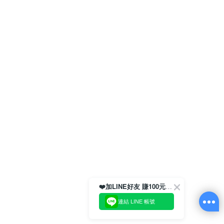
❤️加LINE好友 賺100元券！
連結 LINE 帳號