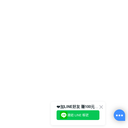
❤️加LINE好友 賺100元券！
連結 LINE 帳號