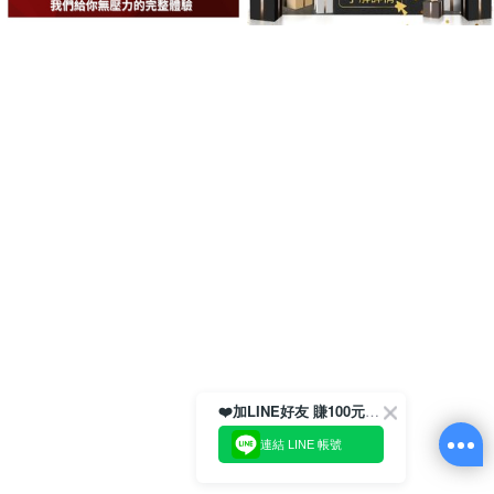
❤️加LINE好友 賺100元券！
連結 LINE 帳號