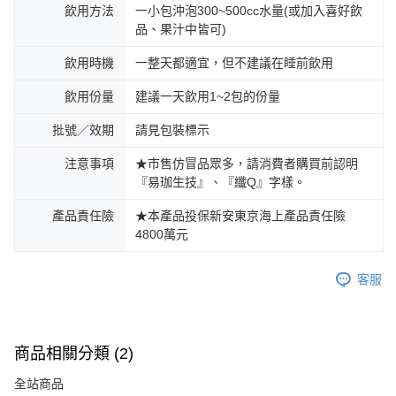
飲用方法
一小包沖泡300~500cc水量(或加入喜好飲
品、果汁中皆可)
飲用時機
一整天都適宜，但不建議在睡前飲用
飲用份量
建議一天飲用1~2包的份量
批號／效期
請見包裝標示
注意事項
★市售仿冒品眾多，請消費者購買前認明
『易珈生技』、『纖Q』字樣。
產品責任險
★本產品投保新安東京海上產品責任險
4800萬元
客服
商品相關分類 (2)
全站商品