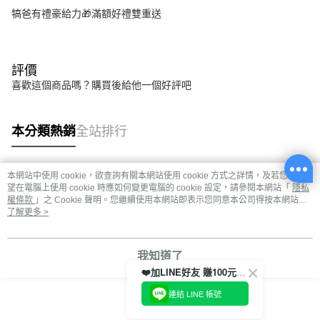
犒爸有禮豪給力🎁滿額好禮雙重送
評價
喜歡這個商品嗎？購買後給他一個好評吧
本分類熱銷
全站排行
本網站中使用 cookie，欲查詢有關本網站使用 cookie 方式之詳情，及若您不希
熱門標籤
望在電腦上使用 cookie 時應如何變更電腦的 cookie 設定，請參閱本網站「
隱私
權條款
」之 Cookie 聲明。您繼續使用本網站即表示您同意本公司得按本網站使
用條款之 Cookie 聲明使用 cookie。
了解更多 >
我知道了
❤️加LINE好友 賺100元券！
連結 LINE 帳號