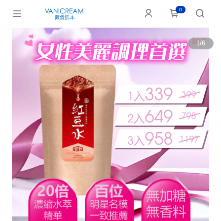
0
1
/
6