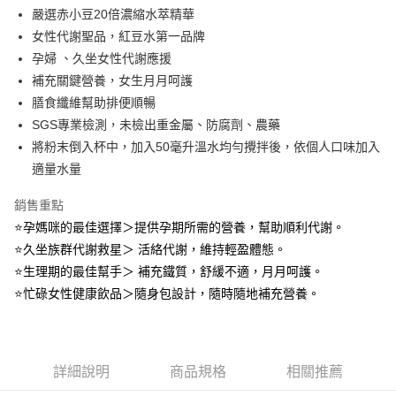
合作金庫商業銀行
第一商業銀行
嚴選赤小豆20倍濃縮水萃精華
華南商業銀行
彰化商業銀行
合作金庫商業銀行
第一商業銀行
超商取貨付款
女性代謝聖品，紅豆水第一品牌
上海商業儲蓄銀行
台北富邦商業銀行
華南商業銀行
彰化商業銀行
國泰世華商業銀行
兆豐國際商業銀行
孕婦 、久坐女性代謝應援
LINE Pay
上海商業儲蓄銀行
台北富邦商業銀行
臺灣中小企業銀行
台中商業銀行
補充關鍵營養，女生月月呵護
國泰世華商業銀行
兆豐國際商業銀行
匯豐（台灣）商業銀行
華泰商業銀行
Apple Pay
臺灣中小企業銀行
台中商業銀行
膳食纖維幫助排便順暢
聯邦商業銀行
遠東國際商業銀行
匯豐（台灣）商業銀行
華泰商業銀行
SGS專業檢測，未檢出重金屬、防腐劑、農藥
街口支付
元大商業銀行
永豐商業銀行
聯邦商業銀行
遠東國際商業銀行
將粉末倒入杯中，加入50毫升溫水均勻攪拌後，依個人口味加入
玉山商業銀行
星展（台灣）商業銀行
元大商業銀行
永豐商業銀行
悠遊付
適量水量
台新國際商業銀行
中國信託商業銀行
玉山商業銀行
星展（台灣）商業銀行
台灣樂天信用卡公司
台新國際商業銀行
中國信託商業銀行
全盈+PAY
銷售重點
台灣樂天信用卡公司
⭐孕媽咪的最佳選擇＞提供孕期所需的營養，幫助順利代謝。
ATM付款
⭐久坐族群代謝救星＞ 活絡代謝，維持輕盈體態。
貨到付款
⭐生理期的最佳幫手＞ 補充鐵質，舒緩不適，月月呵護。
⭐忙碌女性健康飲品＞隨身包設計，隨時隨地補充營養。
運送方式
全家取貨付款
每筆NT$80，滿NT$800(含以上)免運費
詳細說明
商品規格
相關推薦
付款後全家取貨