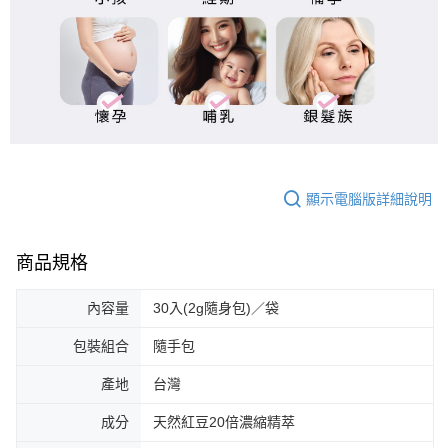
顯示電腦版詳細說明
商品規格
內容量
30入(2g隨身包)／袋
包裝組合
隨手包
產地
台灣
成分
天然紅豆20倍濃縮精萃