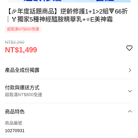
【🎉年度話題商品】逆齡修護1+1>2組🔻66折
｜🏅獨家5種神經醯胺精華乳+⭐E美神霜
超取滿NT$800免運
NT$2,260
NT$1,499
產品全成份揭露
付款與運送方式
超取滿NT$800免運
付款方式
商品特色
信用卡一次付款
商品編號
信用卡分期付款
10270931
3 期 0 利率 每期
NT$499
21家銀行