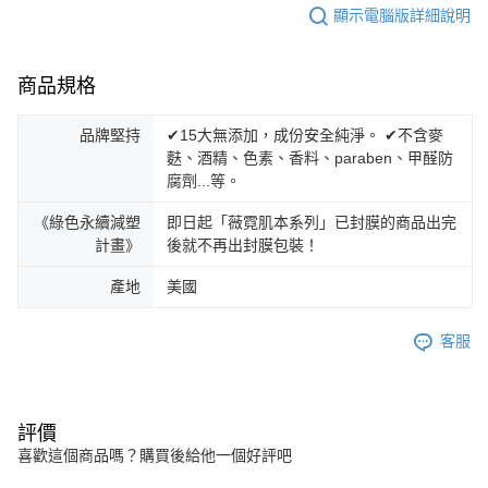
顯示電腦版詳細說明
商品規格
品牌堅持
✔15大無添加，成份安全純淨。 ✔不含麥
麩、酒精、色素、香料、paraben、甲醛防
腐劑...等。
《綠色永續減塑
即日起「薇霓肌本系列」已封膜的商品出完
計畫》
後就不再出封膜包裝！
產地
美國
客服
評價
喜歡這個商品嗎？購買後給他一個好評吧