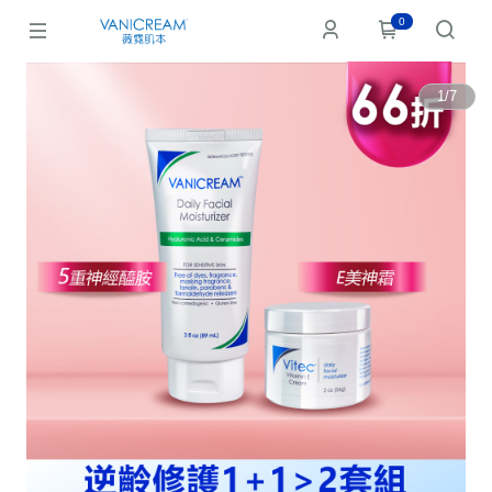
0
1
/
7