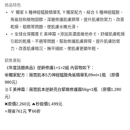
商品特色
6 期 0 利率 每期
NT$249
21家銀行
合作金庫商業銀行
第一商業銀行
🏅 獨家 5 種神經醯胺精華乳 🏅獨家配方，結合 5 種神經醯胺、
華南商業銀行
彰化商業銀行
合作金庫商業銀行
第一商業銀行
超商取貨付款
角鯊烷和植物固醇，深層修護肌膚屏障，提升肌膚防禦力，改善
上海商業儲蓄銀行
台北富邦商業銀行
華南商業銀行
彰化商業銀行
國泰世華商業銀行
兆豐國際商業銀行
乾燥、粗糙等問題，使肌膚水嫩光滑。
LINE Pay
上海商業儲蓄銀行
台北富邦商業銀行
臺灣中小企業銀行
台中商業銀行
⭐ 全球台灣獨賣 E 美神霜 ⭐添加高濃度維他命 E，舒緩肌膚乾燥
國泰世華商業銀行
兆豐國際商業銀行
匯豐（台灣）商業銀行
華泰商業銀行
Apple Pay
臺灣中小企業銀行
台中商業銀行
引起的乾癢、不適等問題，幫助修護肌膚屏障，提升肌膚防禦
聯邦商業銀行
遠東國際商業銀行
匯豐（台灣）商業銀行
華泰商業銀行
力，改善肌膚暗沉、撫平細紋，使肌膚更顯年輕。
街口支付
元大商業銀行
永豐商業銀行
聯邦商業銀行
遠東國際商業銀行
玉山商業銀行
星展（台灣）商業銀行
元大商業銀行
永豐商業銀行
銷售重點
悠遊付
台新國際商業銀行
中國信託商業銀行
玉山商業銀行
星展（台灣）商業銀行
《年度話題商品》逆齡修護1+1>2組 內容物如下：
台灣樂天信用卡公司
台新國際商業銀行
中國信託商業銀行
全盈+PAY
㊙️獨家配方｜薇霓肌本5力神經醯胺角鯊精華乳89ml×1瓶 （原價
台灣樂天信用卡公司
980元）
ATM付款
🥇Ｅ美神霜｜薇霓肌本逆齡亮白緊緻修護霜56g×1瓶 （原價1,280
貨到付款
元）
❌原價2,260元 🔥秒殺價1,499元
運送方式
⭐現省761元 🔻66折
全家取貨付款
每筆NT$80，滿NT$800(含以上)免運費