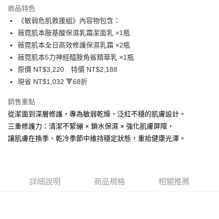
商品特色
6 期 0 利率 每期
NT$364
21家銀行
合作金庫商業銀行
第一商業銀行
《敏弱危肌救援組》內容物包含：
華南商業銀行
彰化商業銀行
合作金庫商業銀行
第一商業銀行
超商取貨付款
薇霓肌本胺基酸保濕乳霜潔面乳 ×1瓶
上海商業儲蓄銀行
台北富邦商業銀行
華南商業銀行
彰化商業銀行
國泰世華商業銀行
兆豐國際商業銀行
薇霓肌本全日高效修護保濕乳霜 ×2瓶
LINE Pay
上海商業儲蓄銀行
台北富邦商業銀行
臺灣中小企業銀行
台中商業銀行
薇霓肌本5力神經醯胺角鯊精華乳 ×1瓶
國泰世華商業銀行
兆豐國際商業銀行
匯豐（台灣）商業銀行
華泰商業銀行
Apple Pay
臺灣中小企業銀行
台中商業銀行
原價 NT$3,220 特價 NT$2,188
聯邦商業銀行
遠東國際商業銀行
匯豐（台灣）商業銀行
華泰商業銀行
現省 NT$1,032 🔻68折
街口支付
元大商業銀行
永豐商業銀行
聯邦商業銀行
遠東國際商業銀行
玉山商業銀行
星展（台灣）商業銀行
元大商業銀行
永豐商業銀行
銷售重點
悠遊付
台新國際商業銀行
中國信託商業銀行
玉山商業銀行
星展（台灣）商業銀行
從潔面到深層修護，專為敏弱乾燥、泛紅不穩的肌膚設計。
台灣樂天信用卡公司
台新國際商業銀行
中國信託商業銀行
全盈+PAY
三重修護力：清潔不緊繃 × 鎖水保濕 × 強化肌膚屏障，
台灣樂天信用卡公司
讓肌膚在換季、乾冷季節中維持穩定狀態，重拾健康光澤。
ATM付款
貨到付款
運送方式
詳細說明
商品規格
相關推薦
全家取貨付款
每筆NT$80，滿NT$800(含以上)免運費