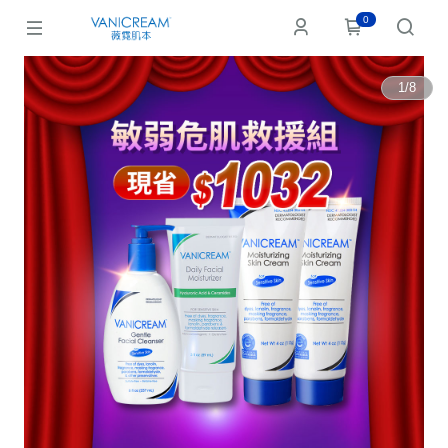
0
1
/
8