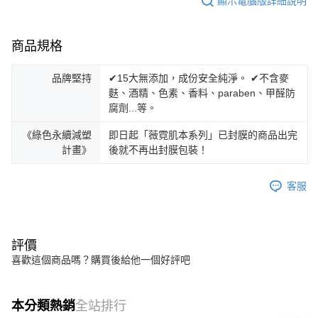
顯示電腦版詳細說明
商品規格
品牌堅持
✔15大無添加，成份安全純淨。 ✔不含麥
麩、酒精、色素、香料、paraben、甲醛防
腐劑...等。
《綠色永續減塑
即日起「薇霓肌本系列」已封膜的商品出完
計畫》
後就不再出封膜包裝！
客服
評價
喜歡這個商品嗎？購買後給他一個好評吧
本分類熱銷
全站排行