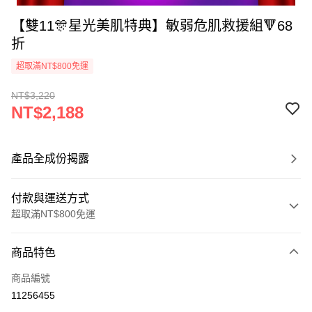
【雙11🎊星光美肌特典】敏弱危肌救援組🔻68
折
超取滿NT$800免運
NT$3,220
NT$2,188
產品全成份揭露
付款與運送方式
超取滿NT$800免運
付款方式
商品特色
信用卡一次付款
商品編號
信用卡分期付款
11256455
3 期 0 利率 每期
NT$729
21家銀行