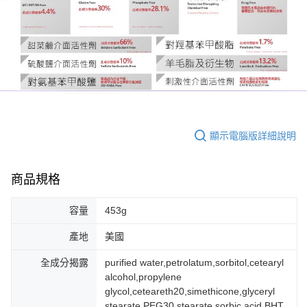
顯示電腦版詳細說明
商品規格
容量
453g
產地
美國
全成分揭露
purified water,petrolatum,sorbitol,cetearyl
alcohol,propylene
glycol,ceteareth20,simethicone,glyceryl
stearate,PEG30 stearate,sorbic acid,BHT