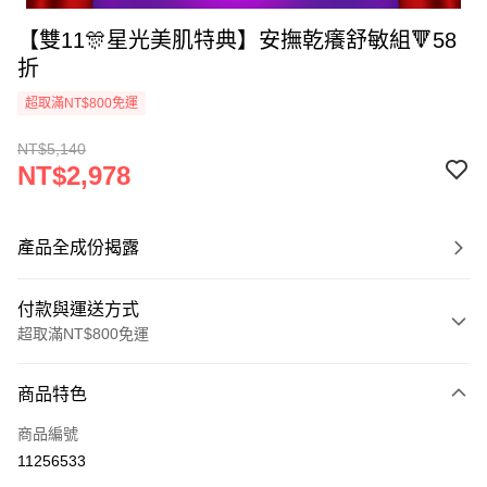
【雙11🎊星光美肌特典】安撫乾癢舒敏組🔻58
折
超取滿NT$800免運
NT$5,140
NT$2,978
產品全成份揭露
付款與運送方式
超取滿NT$800免運
付款方式
商品特色
信用卡一次付款
商品編號
信用卡分期付款
11256533
3 期 0 利率 每期
NT$992
21家銀行