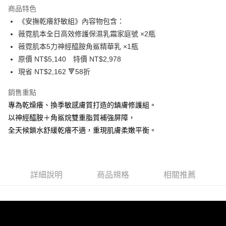
商品特色
6 期 0 利率 每期
NT$496
21家銀行
合作金庫商業銀行
第一商業銀行
《安撫乾癢舒敏組》內容物包含：
華南商業銀行
彰化商業銀行
合作金庫商業銀行
第一商業銀行
超商取貨付款
薇霓肌本全日高效修護保濕乳霜家庭號 ×2瓶
上海商業儲蓄銀行
台北富邦商業銀行
華南商業銀行
彰化商業銀行
國泰世華商業銀行
兆豐國際商業銀行
薇霓肌本5力神經醯胺角鯊精華乳 ×1瓶
LINE Pay
上海商業儲蓄銀行
台北富邦商業銀行
臺灣中小企業銀行
台中商業銀行
原價 NT$5,140 特價 NT$2,978
國泰世華商業銀行
兆豐國際商業銀行
匯豐（台灣）商業銀行
華泰商業銀行
Apple Pay
臺灣中小企業銀行
台中商業銀行
現省 NT$2,162 🔻58折
聯邦商業銀行
遠東國際商業銀行
匯豐（台灣）商業銀行
華泰商業銀行
街口支付
元大商業銀行
永豐商業銀行
銷售重點
聯邦商業銀行
遠東國際商業銀行
玉山商業銀行
星展（台灣）商業銀行
元大商業銀行
永豐商業銀行
專為乾燥癢、換季敏感膚質打造的鎮膚修護組。
悠遊付
台新國際商業銀行
中國信託商業銀行
玉山商業銀行
星展（台灣）商業銀行
以神經醯胺＋角鯊烷雙重脂質補強屏障，
台灣樂天信用卡公司
台新國際商業銀行
中國信託商業銀行
全盈+PAY
全天候鎖水舒緩乾癢不適，重現肌膚柔嫩平衡。
台灣樂天信用卡公司
ATM付款
貨到付款
詳細說明
商品規格
相關推薦
運送方式
全家取貨付款
每筆NT$80，滿NT$800(含以上)免運費