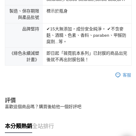
製造、保存期限
標示於瓶身
與產品批號
品牌堅持
✔15大無添加，成份安全純淨。 ✔不含麥
麩、酒精、色素、香料、paraben、甲醛防
腐劑...等。
《綠色永續減塑
即日起「薇霓肌本系列」已封膜的商品出完
計畫》
後就不再出封膜包裝！
客服
評價
喜歡這個商品嗎？購買後給他一個好評吧
本分類熱銷
全站排行