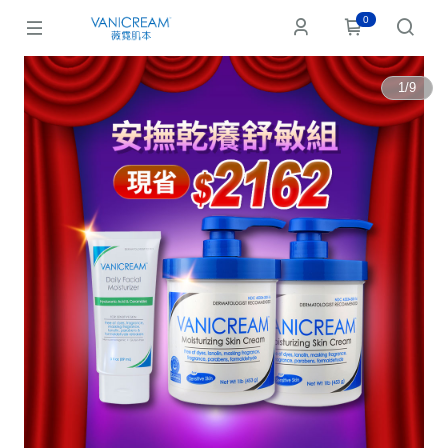
0
1
/
9