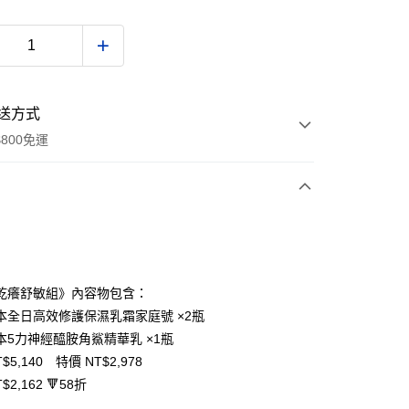
送方式
800免運
次付款
期付款
0 利率 每期
NT$992
21家銀行
乾癢舒敏組》內容物包含：
0 利率 每期
NT$496
21家銀行
庫商業銀行
第一商業銀行
本全日高效修護保濕乳霜家庭號 ×2瓶
業銀行
彰化商業銀行
本5力神經醯胺角鯊精華乳 ×1瓶
庫商業銀行
第一商業銀行
付款
業儲蓄銀行
台北富邦商業銀行
業銀行
彰化商業銀行
$5,140 特價 NT$2,978
華商業銀行
兆豐國際商業銀行
業儲蓄銀行
台北富邦商業銀行
$2,162 🔻58折
小企業銀行
台中商業銀行
華商業銀行
兆豐國際商業銀行
台灣）商業銀行
華泰商業銀行