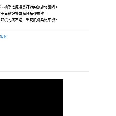
小企業銀行
台中商業銀行
業銀行
遠東國際商業銀行
癢、換季敏感膚質打造的鎮膚修護組。
台灣）商業銀行
華泰商業銀行
業銀行
永豐商業銀行
業銀行
遠東國際商業銀行
胺＋角鯊烷雙重脂質補強屏障，
業銀行
星展（台灣）商業銀行
業銀行
永豐商業銀行
水舒緩乾癢不適，重現肌膚柔嫩平衡。
際商業銀行
中國信託商業銀行
業銀行
星展（台灣）商業銀行
天信用卡公司
際商業銀行
中國信託商業銀行
天信用卡公司
客服
付款
0，滿NT$800(含以上)免運費
家取貨
0，滿NT$800(含以上)免運費
付款
0，滿NT$800(含以上)免運費