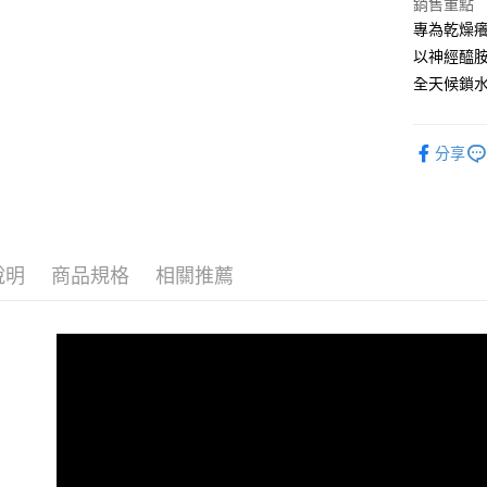
Apple Pay
銷售重點
臺灣中
聯邦商
專為乾燥
匯豐（
街口支付
元大商
聯邦商
以神經醯
玉山商
元大商
悠遊付
全天候鎖
台新國
玉山商
台灣樂
台新國
全盈+PAY
台灣樂
分享
ATM付款
貨到付款
說明
商品規格
相關推薦
運送方式
全家取貨
每筆NT$8
付款後全
每筆NT$8
7-11取貨
每筆NT$8