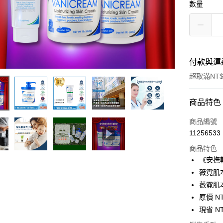
數量
付款與運
超取滿NT$
付款方式
商品特色
信用卡一
商品編號
11256533
信用卡分
商品特色
3 期 
《安撫
6 期 
合作金
薇霓肌
華南商
薇霓肌
合作金
超商取貨
上海商
華南商
原價 NT
國泰世
LINE Pay
上海商
現省 NT
臺灣中
國泰世
匯豐（