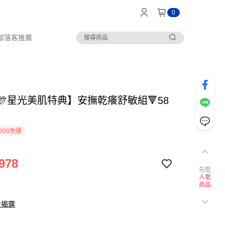
0
部落客推薦
🎊星光美肌特典】安撫乾癢舒敏組🔻58
800免運
978
先逛
人氣
商品
份揭露