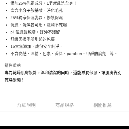
添加25%乳霜成分，1皂就能洗全身！
華南商業銀行
彰化商業銀行
合作金庫商業銀行
第一商業銀行
超商取貨付款
富含小分子胺基酸，淨化毛孔
上海商業儲蓄銀行
台北富邦商業銀行
華南商業銀行
彰化商業銀行
國泰世華商業銀行
兆豐國際商業銀行
25%獨家保濕乳霜，修護保濕
LINE Pay
上海商業儲蓄銀行
台北富邦商業銀行
臺灣中小企業銀行
台中商業銀行
洗臉、洗澡皆可用，滋潤不乾澀
國泰世華商業銀行
兆豐國際商業銀行
匯豐（台灣）商業銀行
華泰商業銀行
Apple Pay
臺灣中小企業銀行
台中商業銀行
pH值微酸親膚，好沖不殘留
聯邦商業銀行
遠東國際商業銀行
匯豐（台灣）商業銀行
華泰商業銀行
舒緩因換季所引起的乾癢
街口支付
元大商業銀行
永豐商業銀行
聯邦商業銀行
遠東國際商業銀行
15大無添加，成份安全純淨。
玉山商業銀行
星展（台灣）商業銀行
元大商業銀行
永豐商業銀行
悠遊付
不含麥麩、酒精、色素、香料、paraben、甲醛防腐劑...等。
台新國際商業銀行
中國信託商業銀行
玉山商業銀行
星展（台灣）商業銀行
台灣樂天信用卡公司
台新國際商業銀行
中國信託商業銀行
全盈+PAY
銷售重點
台灣樂天信用卡公司
專為乾燥肌膚設計，溫和清潔的同時，還能滋潤保濕，讓肌膚告別
ATM付款
乾燥緊繃！
貨到付款
運送方式
詳細說明
商品規格
相關推薦
全家取貨付款
每筆NT$80，滿NT$800(含以上)免運費
付款後全家取貨