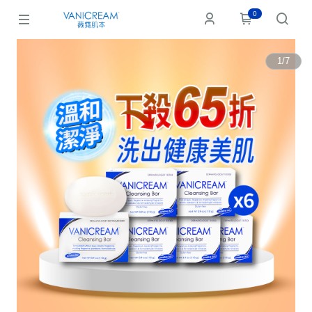
0
1
/
7