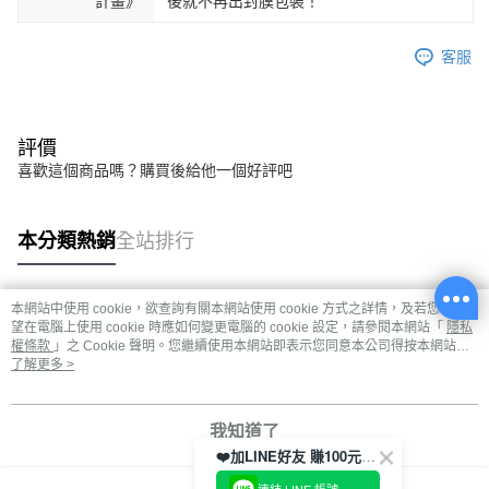
計畫》
後就不再出封膜包裝！
客服
評價
喜歡這個商品嗎？購買後給他一個好評吧
本分類熱銷
全站排行
本網站中使用 cookie，欲查詢有關本網站使用 cookie 方式之詳情，及若您不希
熱門標籤
望在電腦上使用 cookie 時應如何變更電腦的 cookie 設定，請參閱本網站「
隱私
權條款
」之 Cookie 聲明。您繼續使用本網站即表示您同意本公司得按本網站使
用條款之 Cookie 聲明使用 cookie。
了解更多 >
我知道了
❤️加LINE好友 賺100元券！
連結 LINE 帳號