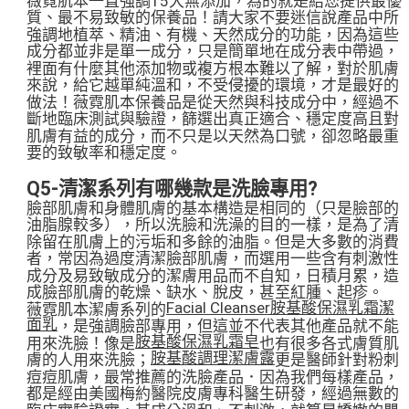
薇霓肌本一直強調15大無添加，為的就是給您提供最優
質、最不易致敏的保養品！請大家不要迷信說產品中所
強調地植萃、精油、有機、天然成分的功能，因為這些
成分都並非是單一成分，只是簡單地在成分表中帶過，
裡面有什麼其他添加物或複方根本難以了解，對於肌膚
來說，給它越單純溫和，不受侵擾的環境，才是最好的
做法！薇霓肌本保養品是從天然與科技成分中，經過不
斷地臨床測試與驗證，篩選出真正適合、穩定度高且對
肌膚有益的成分，而不只是以天然為口號，卻忽略最重
要的致敏率和穩定度。
Q5-清潔系列有哪幾款是洗臉專用?
臉部肌膚和身體肌膚的基本構造是相同的（只是臉部的
油脂腺較多），所以洗臉和洗澡的目的一樣，是為了清
除留在肌膚上的污垢和多餘的油脂。但是大多數的消費
者，常因為過度清潔臉部肌膚，而選用一些含有刺激性
成分及易致敏成分的潔膚用品而不自知，日積月累，造
成臉部肌膚的乾燥、缺水、脫皮，甚至紅腫、起疹。
Facial Cleanser胺基酸保濕乳霜潔
薇霓肌本潔膚系列的
面乳
，是強調臉部專用，但這並不代表其他產品就不能
胺基酸保濕乳霜皂
用來洗臉！像是
也有很多各式膚質肌
胺基酸調理潔膚露
膚的人用來洗臉；
更是醫師針對粉刺
痘痘肌膚，最常推薦的洗臉產品．因為我們每樣產品，
都是經由美國梅約醫院皮膚專科醫生研發，經過無數的