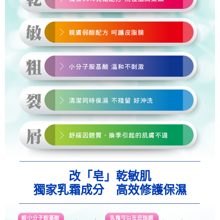
改「皂」乾敏肌
獨家乳霜成分 高效修護保濕