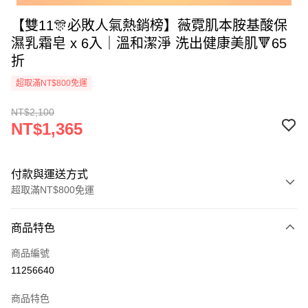
【雙11🎊必敗人氣熱銷榜】薇霓肌本胺基酸保
濕乳霜皂 x 6入｜溫和潔淨 洗出健康美肌🔻65
折
超取滿NT$800免運
NT$2,100
NT$1,365
付款與運送方式
超取滿NT$800免運
付款方式
商品特色
信用卡一次付款
商品編號
信用卡分期付款
11256640
3 期 0 利率 每期
NT$455
21家銀行
商品特色
6 期 0 利率 每期
NT$227
21家銀行
合作金庫商業銀行
第一商業銀行