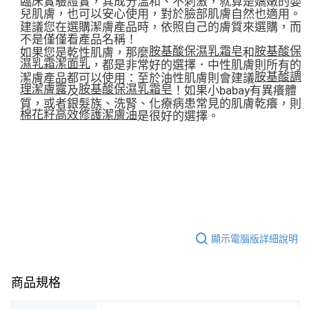
臨床實驗證實，其成分溫和、不刺激，就算是嬌嫩的嬰
兒肌膚，也可以安心使用，對於臉部肌膚自然也適用。
建議您在選購潔膚產品時，依照自己的膚質來選購，而
不是僅僅看產品名稱！
胺基酸保濕乳霜皂
胺基酸保
如果您是乾性肌膚，那麼
和
濕乳霜潔面乳
，都是非常好的選擇．中性肌膚則所有的
胺基酸調
潔膚產品都可以使用：至於油性肌膚則會建議
理潔膚露
胺基酸保濕乳霜皂
及
！如果小babay有異癢體
質，或者銀髮族、洗腎、化療病患常見的肌膚乾癢，則
棉花籽高效修護潔膚油
是很好的選擇。
顯示電腦版詳細說明
商品規格