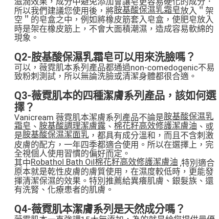
滋潤效果，成分中避免添加會讓皂更容易硬化的成分．
胺基酸保濕乳霜皂
所以我們建議您使用後，將
放入＂架
空＂的皂盒之中，例如將橡皮筋套入皂盒，使肥皂放入
時是架在橡皮筋上，不會大面積潮濕，造成容易軟綿的
現象。
Q2-胺基酸保濕乳霜皂可以用來洗臉嗎？
可以，薇霓肌本系列產品都通過non-comedogenic不易
致粉刺測試，所以無論洗臉或清潔身體都很合適。
Q3-薇霓肌本的四種潔膚系列產品，該如何選
擇？
胺基酸保濕乳
Vanicream 薇霓肌本潔膚系列產品不論是
霜皂
胺基酸調理潔膚露
棉花籽高效修護潔膚油
、
、
、或
胺基酸保濕潔面乳
是
，都具有成分溫和，而且不含刺激
皮膚的配方，一年四季都適合使用。所以在選擇上，完
全視個人使用習慣的偏好而定。
Robathol Bath Oil棉花籽高效修護潔膚油
其中
,特別適合
原本就是乾性皮膚的膚質使用，在濕度較低時，更能發
揮清潔保濕的效果。特別推薦給異癢肌膚、銀髮族、還
有洗腎、化療患者的肌膚。
Q4-薇霓肌本潔膚系列是天然成分嗎？