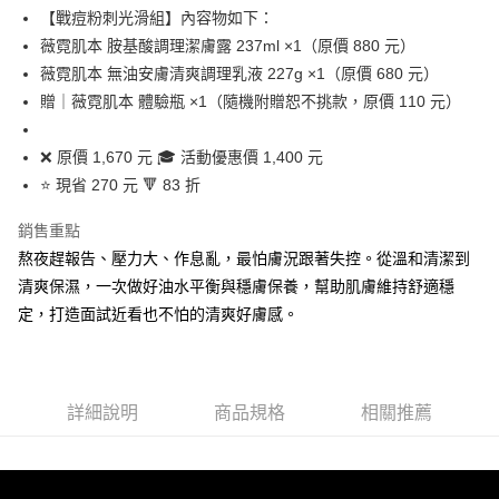
合作金庫商業銀行
第一商業銀行
【戰痘粉刺光滑組】內容物如下：
華南商業銀行
彰化商業銀行
合作金庫商業銀行
第一商業銀行
超商取貨付款
薇霓肌本 胺基酸調理潔膚露 237ml ×1（原價 880 元）
上海商業儲蓄銀行
台北富邦商業銀行
華南商業銀行
彰化商業銀行
國泰世華商業銀行
兆豐國際商業銀行
薇霓肌本 無油安膚清爽調理乳液 227g ×1（原價 680 元）
LINE Pay
上海商業儲蓄銀行
台北富邦商業銀行
臺灣中小企業銀行
台中商業銀行
贈｜薇霓肌本 體驗瓶 ×1（隨機附贈恕不挑款，原價 110 元）
國泰世華商業銀行
兆豐國際商業銀行
匯豐（台灣）商業銀行
華泰商業銀行
Apple Pay
臺灣中小企業銀行
台中商業銀行
聯邦商業銀行
遠東國際商業銀行
匯豐（台灣）商業銀行
華泰商業銀行
❌ 原價 1,670 元 🎓 活動優惠價 1,400 元
街口支付
元大商業銀行
永豐商業銀行
聯邦商業銀行
遠東國際商業銀行
⭐ 現省 270 元 🔻 83 折
玉山商業銀行
星展（台灣）商業銀行
元大商業銀行
永豐商業銀行
悠遊付
台新國際商業銀行
中國信託商業銀行
玉山商業銀行
星展（台灣）商業銀行
銷售重點
台灣樂天信用卡公司
台新國際商業銀行
中國信託商業銀行
全盈+PAY
熬夜趕報告、壓力大、作息亂，最怕膚況跟著失控。從溫和清潔到
台灣樂天信用卡公司
清爽保濕，一次做好油水平衡與穩膚保養，幫助肌膚維持舒適穩
ATM付款
定，打造面試近看也不怕的清爽好膚感。
貨到付款
運送方式
詳細說明
商品規格
相關推薦
全家取貨付款
每筆NT$80，滿NT$800(含以上)免運費
付款後全家取貨