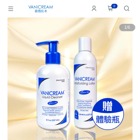
0
1
/
6