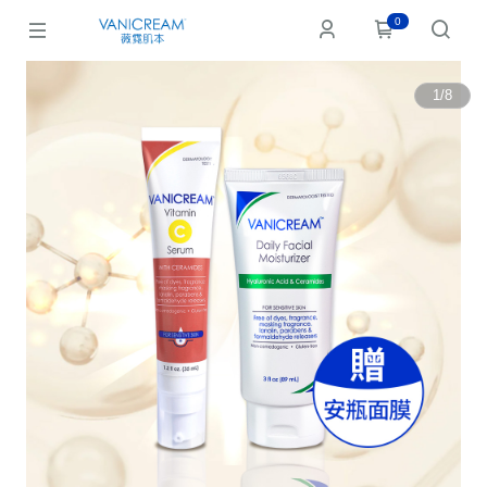
0
1
/
8