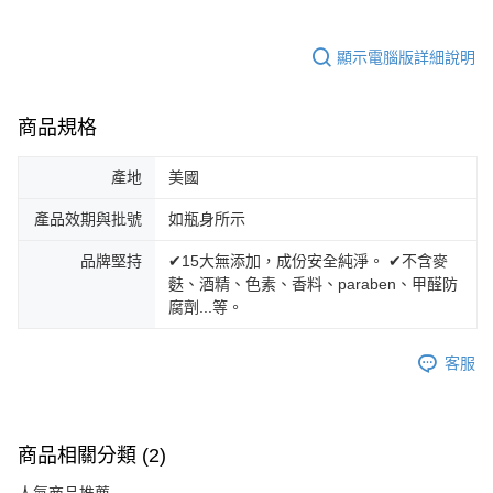
顯示電腦版詳細說明
商品規格
產地
美國
產品效期與批號
如瓶身所示
品牌堅持
✔15大無添加，成份安全純淨。 ✔不含麥
麩、酒精、色素、香料、paraben、甲醛防
腐劑...等。
客服
商品相關分類 (2)