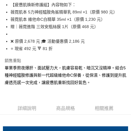
合作金庫商業銀行
第一商業銀行
【疲憊肌煥新修護組】內容物如下：
華南商業銀行
彰化商業銀行
合作金庫商業銀行
第一商業銀行
超商取貨付款
薇霓肌本 5力神經醯胺角鯊精華乳 89ml ×1（原價 980 元）
上海商業儲蓄銀行
台北富邦商業銀行
華南商業銀行
彰化商業銀行
國泰世華商業銀行
兆豐國際商業銀行
薇霓肌本 維他命C白精華 35ml ×1（原價 1,230 元）
LINE Pay
上海商業儲蓄銀行
台北富邦商業銀行
臺灣中小企業銀行
台中商業銀行
贈｜薇霓進階 三效安瓶絲膜 1片（原價 468 元）
國泰世華商業銀行
兆豐國際商業銀行
匯豐（台灣）商業銀行
華泰商業銀行
Apple Pay
臺灣中小企業銀行
台中商業銀行
聯邦商業銀行
遠東國際商業銀行
匯豐（台灣）商業銀行
華泰商業銀行
❌ 原價 2,678 元 🎓 活動優惠價 2,186 元
街口支付
元大商業銀行
永豐商業銀行
聯邦商業銀行
遠東國際商業銀行
⭐ 現省 492 元 🔻 81 折
玉山商業銀行
星展（台灣）商業銀行
元大商業銀行
永豐商業銀行
悠遊付
台新國際商業銀行
中國信託商業銀行
玉山商業銀行
星展（台灣）商業銀行
銷售重點
台灣樂天信用卡公司
台新國際商業銀行
中國信託商業銀行
全盈+PAY
畢業季熬夜爆肝、面試壓力大，肌膚容易乾、暗沉又沒精神。結合5
台灣樂天信用卡公司
種神經醯胺修護與新一代超級維他命C保養，從保濕、修護到提升肌
ATM付款
膚透亮感一次完成，讓疲憊肌重新找回好氣色。
貨到付款
運送方式
詳細說明
商品規格
相關推薦
全家取貨付款
每筆NT$80，滿NT$800(含以上)免運費
付款後全家取貨