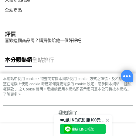
人氣商品推薦
全站商品
評價
喜歡這個商品嗎？購買後給他一個好評吧
本分類熱銷
全站排行
本網站中使用 cookie，欲查詢有關本網站使用 cookie 方式之詳情，及若您不希
熱門標籤
望在電腦上使用 cookie 時應如何變更電腦的 cookie 設定，請參閱本網站「
隱私
權條款
」之 Cookie 聲明。您繼續使用本網站即表示您同意本公司得按本網站使
用條款之 Cookie 聲明使用 cookie。
了解更多 >
我知道了
❤️加LINE好友 賺100元券！
連結 LINE 帳號