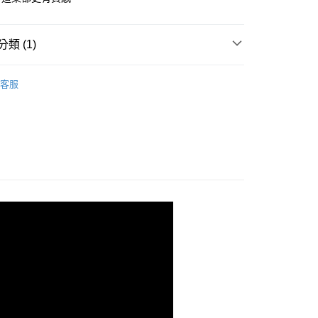
際商業銀行
中國信託商業銀行
業銀行
星展（台灣）商業銀行
天信用卡公司
際商業銀行
中國信託商業銀行
天信用卡公司
類 (1)
Franci橄欖油
客服
00，滿NT$3,000(含以上)免運費