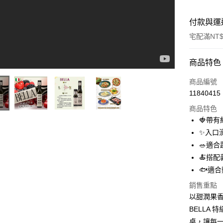
付款與運
宅配滿NT$
付款方式
商品特色
信用卡一
商品編號
11840415
信用卡分
商品特色
3 期 
🍓帶
6 期 
合作金
✨入口
華南商
🥗適
合作金
LINE Pay
上海商
華南商
🍝搭配
國泰世
Apple Pay
上海商
🐟適
臺灣中
國泰世
匯豐（
街口支付
銷售重點
臺灣中
聯邦商
以甜潤果香
匯豐（
悠遊付
元大商
聯邦商
BELLA
玉山商
元大商
全盈+PAY
桌，讓每