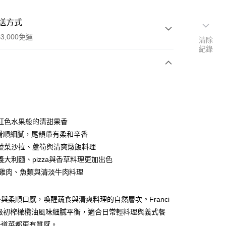
送方式
3,000免運
清除
紀錄
次付款
期付款
0 利率 每期
NT$893
21家銀行
有紅色水果般的清甜果香
0 利率 每期
NT$446
21家銀行
庫商業銀行
第一商業銀行
滑順細膩，尾韻帶有柔和辛香
業銀行
彰化商業銀行
合蔬菜沙拉、蘆筍與清爽燉飯料理
庫商業銀行
第一商業銀行
業儲蓄銀行
台北富邦商業銀行
業銀行
彰化商業銀行
義大利麵、pizza與香草料理更加出色
華商業銀行
兆豐國際商業銀行
業儲蓄銀行
台北富邦商業銀行
合雞肉、魚類與清淡牛肉料理
小企業銀行
台中商業銀行
華商業銀行
兆豐國際商業銀行
台灣）商業銀行
華泰商業銀行
小企業銀行
台中商業銀行
業銀行
遠東國際商業銀行
與柔順口感，喚醒蔬食與清爽料理的自然層次。Franci
台灣）商業銀行
華泰商業銀行
業銀行
永豐商業銀行
業銀行
遠東國際商業銀行
 特級初榨橄欖油風味細膩平衡，適合日常輕料理與義式餐
業銀行
星展（台灣）商業銀行
業銀行
永豐商業銀行
一道菜都更有質感。