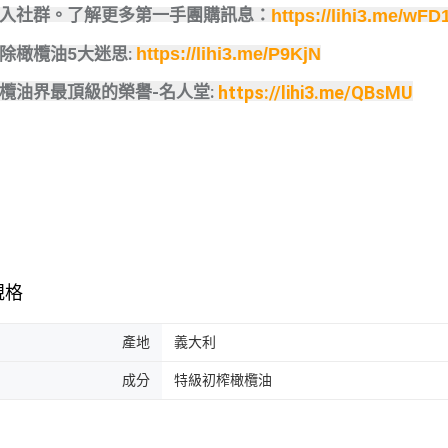
加入社群。了解更多第一手團購訊息：
https://lihi3.me/wFD
破除橄欖油5大迷思:
https://lihi3.me/P9KjN
https://lihi3.me/QBsMU
:
橄欖油界最頂級的榮譽
-名人堂
規格
產地
義大利
成分
特級初榨橄欖油