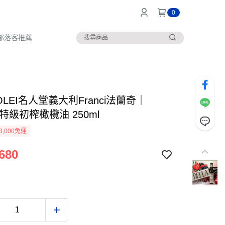
0
部落客推薦
 OLEI名人堂義大利Franci法蘭奇｜
A 特級初榨橄欖油 250ml
3,000免運
680