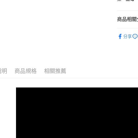
台新國
玉山商
台灣樂
台新國
ATM付款
台灣樂
商品相關分
運送方式
品牌選擇
分享
冷藏宅配
每筆NT$3
說明
商品規格
相關推薦